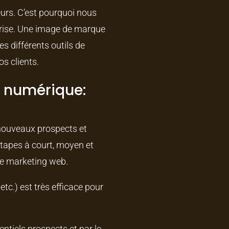
teurs. C’est pourquoi nous
eprise. Une image de marque
es différents outils de
s clients.
g numérique:
 nouveaux prospects et
 étapes à court, moyen et
 de marketing web.
c.) est très efficace pour
ntiels prospects et par le